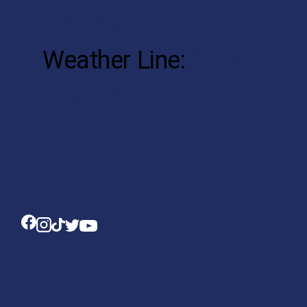
ccer@gmail.com
Weather Line:
(725)
333-4353
© 2024
QODE INTERACTIVE
, ALL RIGHTS RESERVED