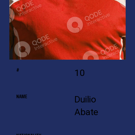
#
10
NAME
Duilio
Abate