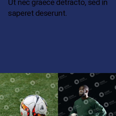
Ut nec graece detracto, sed in
saperet deserunt.