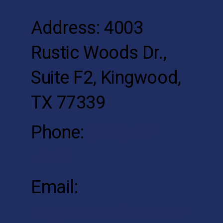
Address: 4003
Rustic Woods Dr.,
Suite F2, Kingwood,
TX 77339
Phone:
(281) 361-
5272
Email:
kingwoodallianceso