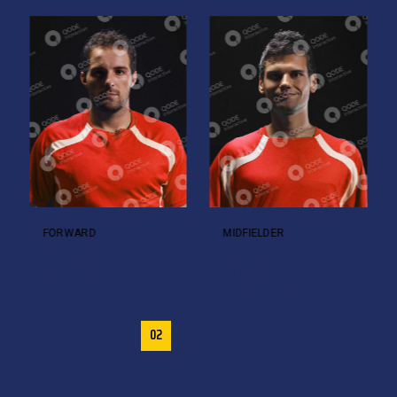
FORWARD
MIDFIELDER
Jakob
Juan
Pedersen
Martinez