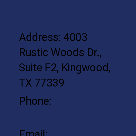
SOCCER CLUB
Address: 4003
Rustic Woods Dr.,
Suite F2, Kingwood,
TX 77339
Phone:
(281) 361-
5272
Email: