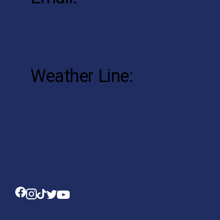
kingwoodallianceso
ccer@gmail.com
Weather Line:
(725)
333-4353