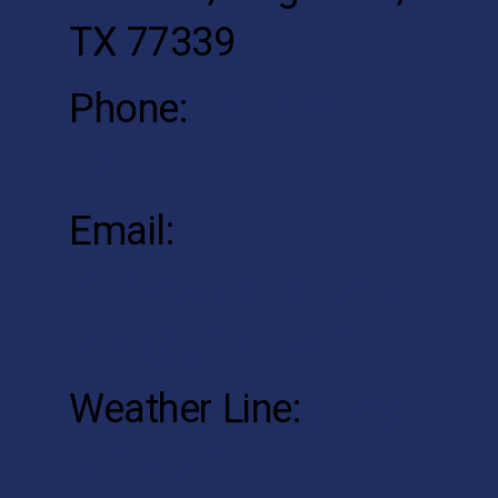
TX 77339
Phone:
(281) 361-
5272
Email:
kingwoodallianceso
ccer@gmail.com
Weather Line:
(725)
333-4353